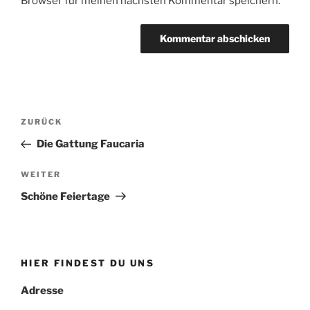
Browser für meinen nächsten Kommentar speichern.
Beitragsnavigation
Vorheriger
ZURÜCK
Beitrag
Die Gattung Faucaria
Nächster
WEITER
Beitrag
Schöne Feiertage
HIER FINDEST DU UNS
Adresse