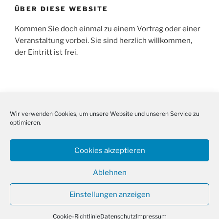
ÜBER DIESE WEBSITE
Kommen Sie doch einmal zu einem Vortrag oder einer
Veranstaltung vorbei. Sie sind herzlich willkommen,
der Eintritt ist frei.
SUCHE
Wir verwenden Cookies, um unsere Website und unseren Service zu
Suche
Suche
optimieren.
nach:
Cookies akzeptieren
Ablehnen
Facebook
E-
Cookie-
Instagram
Mail
Richtlinie
Einstellungen anzeigen
(EU)
Datenschutz
Mit Stolz präsentiert von WordPress
Cookie-Richtlinie
Datenschutz
Impressum