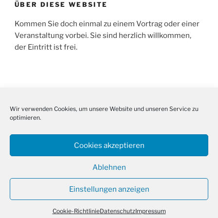
ÜBER DIESE WEBSITE
Kommen Sie doch einmal zu einem Vortrag oder einer
Veranstaltung vorbei. Sie sind herzlich willkommen,
der Eintritt ist frei.
SUCHE
Wir verwenden Cookies, um unsere Website und unseren Service zu
Suche
Suche
optimieren.
nach:
Cookies akzeptieren
Ablehnen
Facebook
E-
Cookie-
Instagram
Mail
Richtlinie
Einstellungen anzeigen
(EU)
Datenschutz
Mit Stolz präsentiert von WordPress
Cookie-Richtlinie
Datenschutz
Impressum