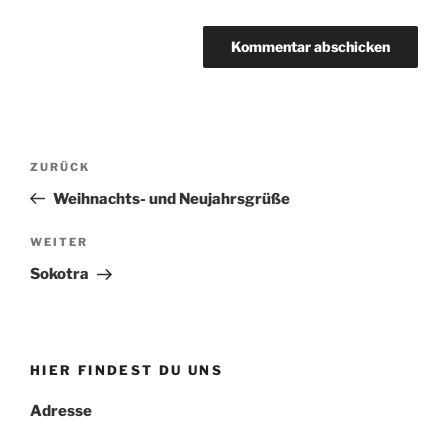
Beitragsnavigation
Vorheriger
ZURÜCK
Beitrag
Weihnachts- und Neujahrsgrüße
Nächster
WEITER
Beitrag
Sokotra
HIER FINDEST DU UNS
Adresse