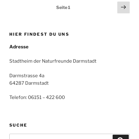
Seitennummerierung
Näch
Seite
1
Seit
der
Beiträge
HIER FINDEST DU UNS
Adresse
Stadtheim der Naturfreunde Darmstadt
Darmstrasse 4a
64287 Darmstadt
Telefon: 06151 – 422 600
SUCHE
Suche