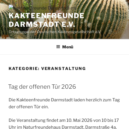
Zum
Inhalt
KAKTEENFREUNDE
springen
DARMSTADT E.V.
Ortsgruppe der Deutschen Kakteengesellschaft e.V.
Menü
KATEGORIE:
VERANSTALTUNG
Tag der offenen Tür 2026
Die Kakteenfreunde Darmstadt laden herzlich zum Tag
der offenen Tür ein.
Die Veranstaltung findet am
10. Mai 2026 von 10 bis 17
Uhr im Naturfreundehaus Darmstadt
,
Darmstraße 4a
,