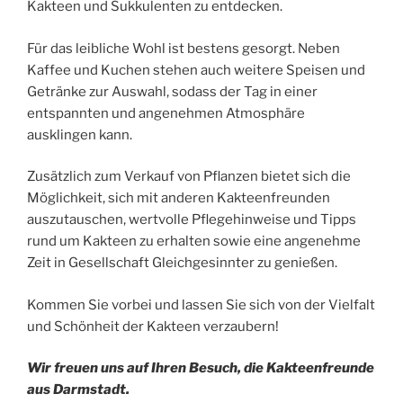
Kakteen und Sukkulenten zu entdecken.
Für das leibliche Wohl ist
b
est
ens
gesorgt.
Neben
Kaffee und Kuchen
s
t
e
h
en auch
w
e
i
t
e
re
Speisen und
Getränke
zur Ausw
a
hl,
s
od
ass
der
Tag in ei
n
er
entspannten und angenehmen
Atmosphäre
ausklingen
k
an
n
.
Zusät
zlich
zu
m Verkauf von Pflanzen
b
i
e
te
t
si
ch die
Mö
g
l
ichk
eit, sich mit
an
d
e
r
en
Kakteenfreunden
auszutauschen,
wertvolle
Pflegehinweise
und Ti
pp
s
r
u
n
d
um
Kakteen zu erhalten
sowi
e eine
ange
ne
hme
Zeit
i
n
G
e
s
el
lsc
ha
ft
Gleichgesinnter
zu
g
e
n
i
eß
en.
Kommen Sie vorbei und lassen Sie sich von der Vielfalt
und Schönheit der Kakteen verzaubern!
Wir freuen uns auf Ihren Besuch, die Kakteenfreunde
aus Darmstadt.