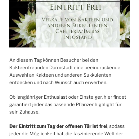
An diesem Tag
kön
n
en Besucher
b
e
i
d
e
n
Kakteenfreunden Darmstadt
eine
be
e
indrucke
n
de
Auswahl
an
Kakteen und anderen Sukkulenten
e
nt
de
cke
n
un
d n
ach
Wun
sch
a
uc
h
e
rw
er
b
en
.
Ob
langjähriger Enthusiast
oder
Ein
st
e
ig
er
,
hi
e
r fi
n
det
g
a
ra
nt
i
ert jeder d
as
p
assende
Pflanzenhighlight
für
sein Zuhause.
Der Eintritt zum Tag der offenen Tür ist frei
, sodass
jeder die Möglichkeit hat, die faszinierende Welt der