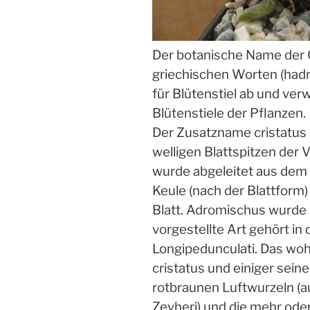
Der botanische Name der G
griechischen Worten (hadro
für Blütenstiel ab und verw
Blütenstiele der Pflanzen.
Der Zusatzname cristatus
welligen Blattspitzen der V
wurde abgeleitet aus dem 
Keule (nach der Blattform)
Blatt. Adromischus wurde i
vorgestellte Art gehört in 
Longipedunculati. Das wohl
cristatus und einiger seine
rotbraunen Luftwurzeln (a
Zeyheri) und die mehr oder