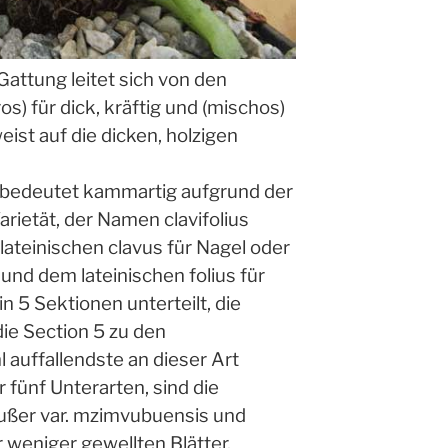
attung leitet sich von den
s) für dick, kräftig und (mischos)
eist auf die dicken, holzigen
 bedeutet kammartig aufgrund der
arietät, der Namen clavifolius
lateinischen clavus für Nagel oder
 und dem lateinischen folius für
n 5 Sektionen unterteilt, die
die Section 5 zu den
 auffallendste an dieser Art
r fünf Unterarten, sind die
ußer var. mzimvubuensis und
 weniger gewellten Blätter.