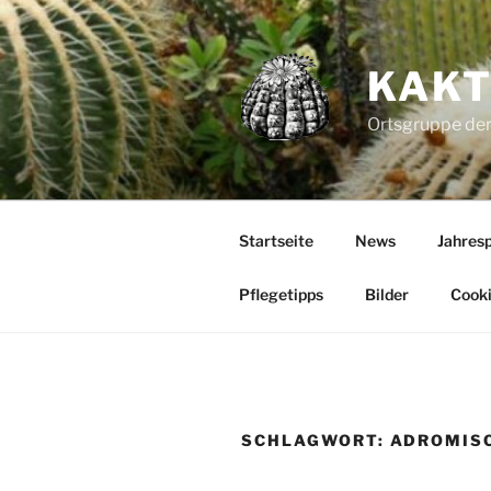
Zum
Inhalt
springen
KAKT
Ortsgruppe der
Startseite
News
Jahres
Pflegetipps
Bilder
Cooki
SCHLAGWORT:
ADROMIS