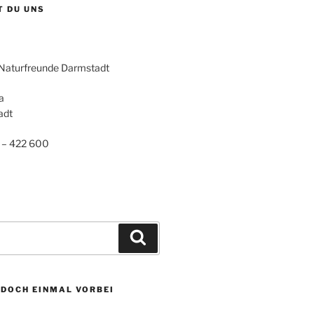
T DU UNS
 Naturfreunde Darmstadt
a
adt
 – 422 600
Suchen
 DOCH EINMAL VORBEI