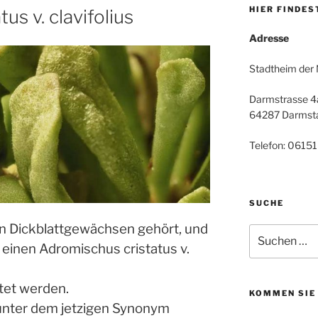
HIER FINDES
us v. clavifolius
Adresse
Stadtheim der
Darmstrasse 4
64287 Darmst
Telefon: 06151
SUCHE
en Dickblattgewächsen gehört, und
Suche
nach:
 einen Adromischus cristatus v.
htet werden.
KOMMEN SIE
 unter dem jetzigen Synonym