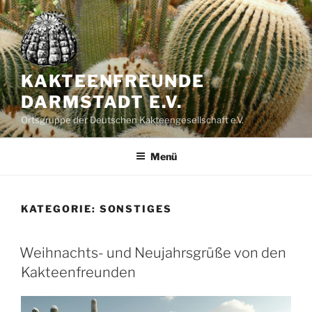
Zum
Inhalt
springen
KAKTEENFREUNDE
DARMSTADT E.V.
Ortsgruppe der Deutschen Kakteengesellschaft e.V.
Menü
KATEGORIE:
SONSTIGES
Weihnachts- und Neujahrsgrüße von den
Kakteenfreunden