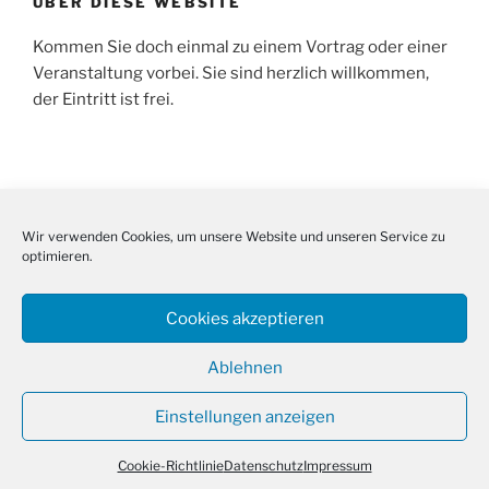
ÜBER DIESE WEBSITE
Kommen Sie doch einmal zu einem Vortrag oder einer
Veranstaltung vorbei. Sie sind herzlich willkommen,
der Eintritt ist frei.
SUCHE
Wir verwenden Cookies, um unsere Website und unseren Service zu
Suche
Suche
optimieren.
nach:
Cookies akzeptieren
Ablehnen
Facebook
E-
Cookie-
Instagram
Mail
Richtlinie
Einstellungen anzeigen
(EU)
Datenschutz
Mit Stolz präsentiert von WordPress
Cookie-Richtlinie
Datenschutz
Impressum