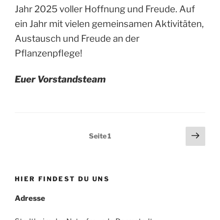
Jahr 2025 voller Hoffnung und Freude. Auf
ein Jahr mit vielen gemeinsamen Aktivitäten,
Austausch und Freude an der
Pflanzenpflege!
Euer Vorstandsteam
Seitennummerierung
Näch
Seite
1
Seit
der
Beiträge
HIER FINDEST DU UNS
Adresse